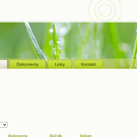
e
Dokumenty
Linky
Kontakt
Referencie
Rečník
Dátum