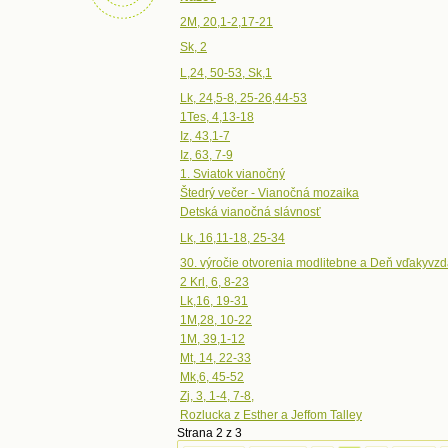
2M, 20,1-2,17-21
Sk, 2
L,24, 50-53, Sk,1
Lk, 24,5-8, 25-26,44-53
1Tes, 4,13-18
Iz, 43,1-7
Iz, 63, 7-9
1. Sviatok vianočný
Štedrý večer - Vianočná mozaika
Detská vianočná slávnosť
Lk, 16,11-18, 25-34
30. výročie otvorenia modlitebne a Deň vďakyvz
2 Krl, 6, 8-23
Lk,16, 19-31
1M,28, 10-22
1M, 39,1-12
Mt, 14, 22-33
Mk,6, 45-52
Zj, 3, 1-4, 7-8,
Rozlucka z Esther a Jeffom Talley
Strana 2 z 3