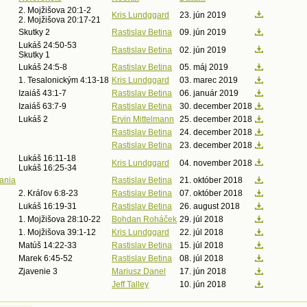
2. Mojžišova 20:1-2
Kris Lundggard
23. jún 2019
2. Mojžišova 20:17-21
Skutky 2
Rastislav Betina
09. jún 2019
Lukáš 24:50-53
Rastislav Betina
02. jún 2019
Skutky 1
Lukáš 24:5-8
Rastislav Betina
05. máj 2019
1. Tesalonickým 4:13-18
Kris Lundggard
03. marec 2019
Izaiáš 43:1-7
Rastislav Betina
06. január 2019
Izaiáš 63:7-9
Rastislav Betina
30. december 2018
Lukáš 2
Ervin Mittelmann
25. december 2018
Rastislav Betina
24. december 2018
Rastislav Betina
23. december 2018
Lukáš 16:11-18
Kris Lundggard
04. november 2018
Lukáš 16:25-34
dania
Rastislav Betina
21. október 2018
2. Kráľov 6:8-23
Rastislav Betina
07. október 2018
Lukáš 16:19-31
Rastislav Betina
26. august 2018
1. Mojžišova 28:10-22
Bohdan Roháček
29. júl 2018
1. Mojžišova 39:1-12
Kris Lundggard
22. júl 2018
Matúš 14:22-33
Rastislav Betina
15. júl 2018
Marek 6:45-52
Rastislav Betina
08. júl 2018
Zjavenie 3
Mariusz Danel
17. jún 2018
Jeff Talley
10. jún 2018