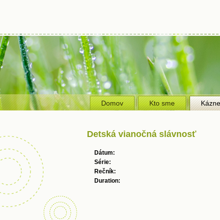
Domov
Kto sme
Kázn
Detská vianočná slávnosť
Dátum:
Série:
Rečník:
Duration: