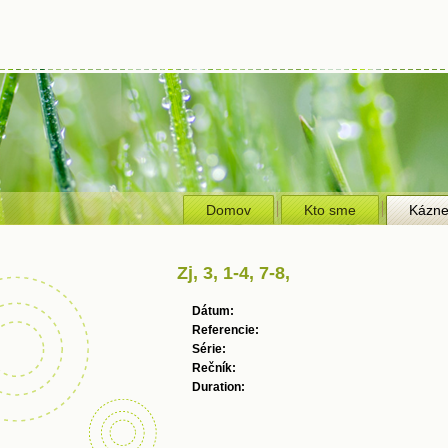
Domov
Kto sme
Kázn
Zj, 3, 1-4, 7-8,
Dátum:
Referencie:
Série:
Rečník:
Duration: