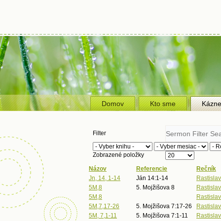
Domov
Kto sme
Kázn
Filter
Zobrazené položky
Názov
Referencie
Rečník
Jn, 14, 1-14
Ján 14:1-14
Rastislav
5M,8
5. Mojžišova 8
Rastislav
5M,8
Rastislav
5M,7,17-26
5. Mojžišova 7:17-26
Rastislav
5M, 7,1-11
5. Mojžišova 7:1-11
Rastislav