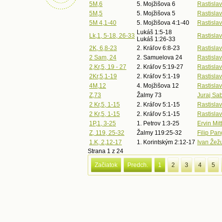
5M,6
5. Mojžišova 6
Rastislav
5M,5
5. Mojžišova 5
Rastislav
5M 4,1-40
5. Mojžišova 4:1-40
Rastislav
Lukáš 1:5-18
Lk,1, 5-18, 26-33
Rastislav
Lukáš 1:26-33
2K, 6,8-23
2. Kráľov 6:8-23
Rastislav
2 Sam, 24
2. Samuelova 24
Rastislav
2,Kr,5, 19 - 27
2. Kráľov 5:19-27
Rastislav
2Kr,5,1-19
2. Kráľov 5:1-19
Rastislav
4M,12
4. Mojžišova 12
Rastislav
Z,73
Žalmy 73
Juraj Sa
2 Kr,5, 1-15
2. Kráľov 5:1-15
Rastislav
2 Kr,5, 1-15
2. Kráľov 5:1-15
Rastislav
1P,1, 3-25
1. Petrov 1:3-25
Ervin Mi
Z, 119, 25-32
Žalmy 119:25-32
Filip Pan
1.K, 2,12-17
1. Korintským 2:12-17
Ivan Žež
Strana 1 z 24
Začiatok
Predch.
1
2
3
4
5