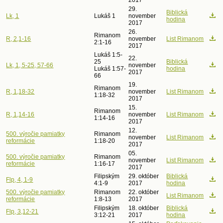
2017
29.
Biblická
Lk, 1
Lukáš 1
november
hodina
2017
26.
Rimanom
R, 2,1-16
november
List Rimanom
2:1-16
2017
Lukáš 1:5-
22.
25
Biblická
Lk, 1, 5-25, 57-66
november
Lukáš 1:57-
hodina
2017
66
19.
Rimanom
R, 1,18-32
november
List Rimanom
1:18-32
2017
15.
Rimanom
R, 1,14-16
november
List Rimanom
1:14-16
2017
12.
500. výročie pamiatky
Rimanom
november
List Rimanom
reformácie
1:18-20
2017
05.
500. výročie pamiatky
Rimanom
november
List Rimanom
reformácie
1:16-17
2017
Filipským
29. október
Biblická
Flp, 4, 1-9
4:1-9
2017
hodina
500. výročie pamiatky
Rimanom
22. október
List Rimanom
reformácie
1:8-13
2017
Filipským
18. október
Biblická
Flp, 3,12-21
3:12-21
2017
hodina