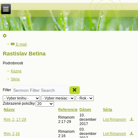
E-mail
Rastislav Betina
Podrobnosti
Kázne
Séria
Filter
Zobrazené položky
Názov
Referencie
Dátum
Séria
10.
Rimanom
Rim, 2, 17-29
december
List Rimanom
2:17-29
2017
03.
Rimanom
Rim, 2,16
december
List Rimanom
2:16