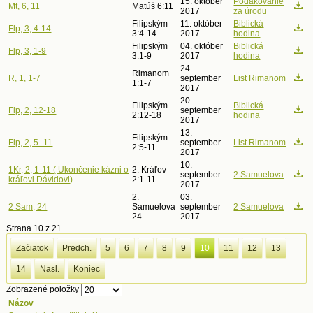
15. október
Poďakovanie
Mt, 6, 11
Matúš 6:11
2017
za úrodu
Filipským
11. október
Biblická
Flp, 3, 4-14
3:4-14
2017
hodina
Filipským
04. október
Biblická
Flp, 3, 1-9
3:1-9
2017
hodina
24.
Rimanom
R, 1, 1-7
september
List Rimanom
1:1-7
2017
20.
Filipským
Biblická
Flp, 2, 12-18
september
2:12-18
hodina
2017
13.
Filipským
Flp, 2, 5 -11
september
List Rimanom
2:5-11
2017
10.
1Kr, 2, 1-11 ( Ukončenie kázni o
2. Kráľov
september
2 Samuelova
kráľovi Dávidovi)
2:1-11
2017
2.
03.
2 Sam, 24
Samuelova
september
2 Samuelova
24
2017
Strana 10 z 21
Začiatok
Predch.
5
6
7
8
9
10
11
12
13
14
Nasl.
Koniec
Zobrazené položky
Názov