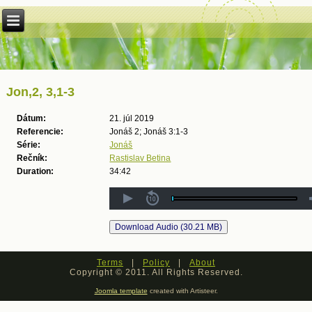
Jon,2, 3,1-3
Dátum:
21. júl 2019
Referencie:
Jonáš 2; Jonáš 3:1-3
Série:
Jonáš
Rečník:
Rastislav Betina
Duration:
34:42
Terms
|
Policy
|
About
Copyright © 2011. All Rights Reserved.
Joomla template
created with Artisteer.