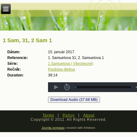
1 Sam, 31, 2 Sam 1
Dátum:
15. január 2017
Referencie:
1. Samuelova 31; 2. Samuelova 1
Série:
1 Samuelova ( Všeobecné)
Rečník:
Rastislav Betina
Duration:
39:14
Terms
|
Policy
|
About
Copyright © 2011. All Rights Reserved.
Joomla template
created with Artisteer.