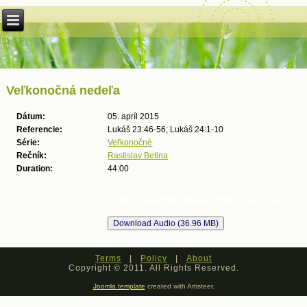
Veľkonočná nedeľa
Dátum:
05. apríl 2015
Referencie:
Lukáš 23:46-56; Lukáš 24:1-10
Série:
Veľkonočné
Rečník:
Rastislav Betina
Duration:
44:00
Error loading media: File could not
be played
Terms
|
Policy
|
About
Copyright © 2011. All Rights Reserved.
Joomla template
created with Artisteer.